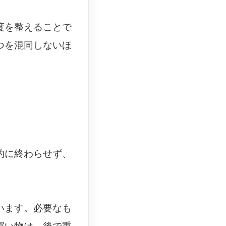
度を整えることで
つを混同しないほ
的に終わらせず、
います。必要なも