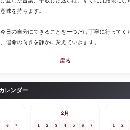
選び直した言葉、手放した迷いは、すぐには結果にな
な意味を持ちます。
、今日の自分にできることを一つだけ丁寧に行ってく
が、運命の向きを静かに変えていきます。
戻る
カレンダー
2月
6
7
1
2
3
4
5
6
7
1
2