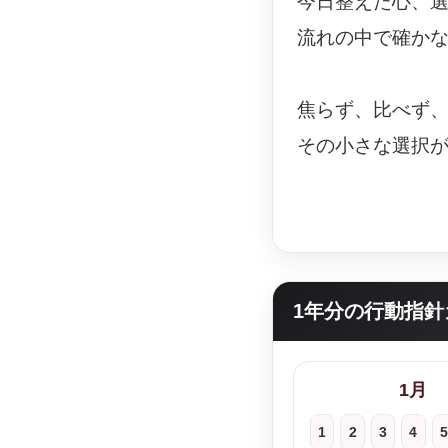
今日整えた心、
流れの中で確か
焦らず、比べず
その小さな選択
1年分の行動指針
1月
1
2
3
4
5