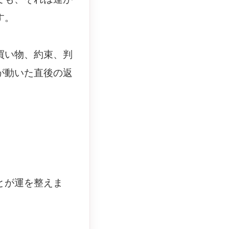
す。
買い物、約束、判
が動いた直後の返
とが運を整えま