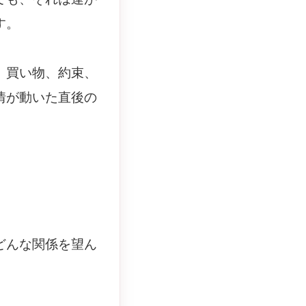
す。
、買い物、約束、
情が動いた直後の
どんな関係を望ん