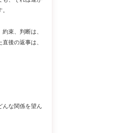
す。
、約束、判断は、
た直後の返事は、
どんな関係を望ん