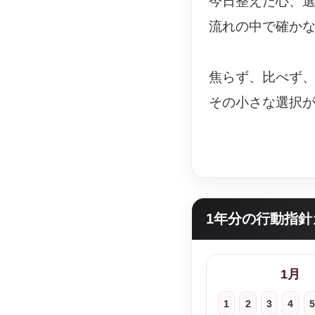
今日整えた心、
流れの中で確か
焦らず、比べず
その小さな選択
1年分の行動指針
1月
1
2
3
4
5