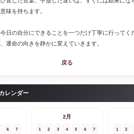
選び直した言葉、手放した迷いは、すぐには結果にな
な意味を持ちます。
、今日の自分にできることを一つだけ丁寧に行ってく
が、運命の向きを静かに変えていきます。
戻る
カレンダー
2月
6
7
1
2
3
4
5
6
7
1
2