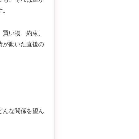
す。
、買い物、約束、
情が動いた直後の
どんな関係を望ん