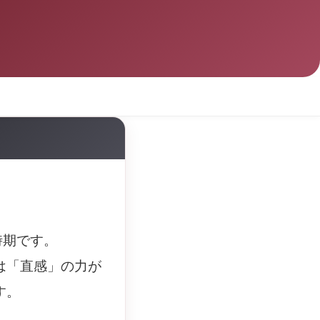
時期です。
は「直感」の力が
す。