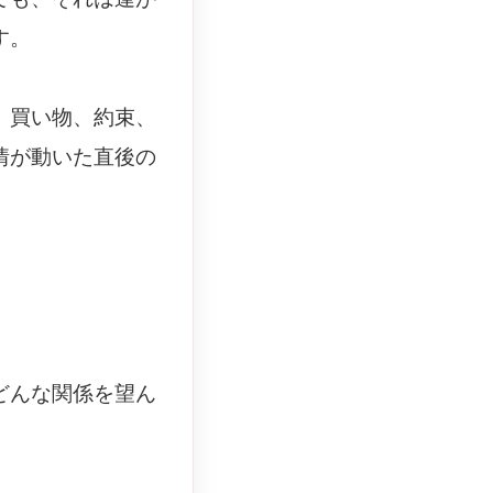
す。
、買い物、約束、
情が動いた直後の
どんな関係を望ん