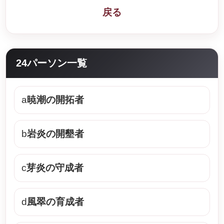
戻る
24パーソン一覧
a
暁潮の開拓者
b
岩炎の開墾者
c
芽炎の守成者
d
風翠の育成者